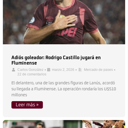
Adiós goleador: Rodrigo Castillo jugará en
Fluminense
•
•
•
Carlos González
marzo 2, 2026
Mercado de pases
22 de comentarios
El delantero, una de las grandes figuras de Lanús, acordó
su llegada a Fluminense. La operación rondaría los U$S10
millones
Leer más »