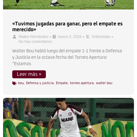
«Tuvimos jugadas para ganar, pero el empate es
merecido»
•
•
•
Mateo Hernández
marzo 2, 2026
Entrevistas
No hay comentarios
Walter Bou habló luego del empate 1-1 frente a Defensa
y Justicia en la octava fecha del Torneo Apertura:
“Estamos
Leer más »
bou
,
Defensa y justicia
,
Empate
,
torneo apertura
,
walter bou