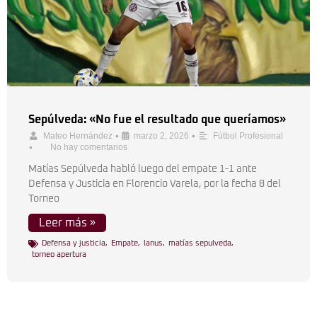
Sepúlveda: «No fue el resultado que queríamos»
•
•
Mateo Hernández
marzo 2, 2026
Fútbol Profesional
•
No hay comentarios
Matías Sepúlveda habló luego del empate 1-1 ante
Defensa y Justicia en Florencio Varela, por la fecha 8 del
Torneo
Leer más »
Defensa y justicia
,
Empate
,
lanus
,
matías sepulveda
,
torneo apertura