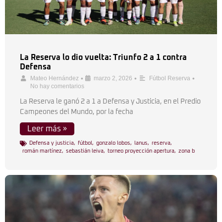
La Reserva lo dio vuelta: Triunfo 2 a 1 contra
Defensa
•
•
•
Mateo Hernández
marzo 2, 2026
Fútbol Reserva
No hay comentarios
La Reserva le ganó 2 a 1 a Defensa y Justicia, en el Predio
Campeones del Mundo, por la fecha
Leer más »
Defensa y justicia
,
fútbol
,
gonzalo lobos
,
lanus
,
reserva
,
román martínez
,
sebastián leiva
,
torneo proyección apertura
,
zona b