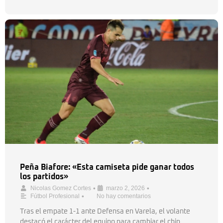
Peña Biafore: «Esta camiseta pide ganar todos
los partidos»
•
•
Nicolas Gomez Cortes
marzo 2, 2026
•
Fútbol Profesional
No hay comentarios
Tras el empate 1-1 ante Defensa en Varela, el volante
destacó el carácter del equipo para cambiar el chip