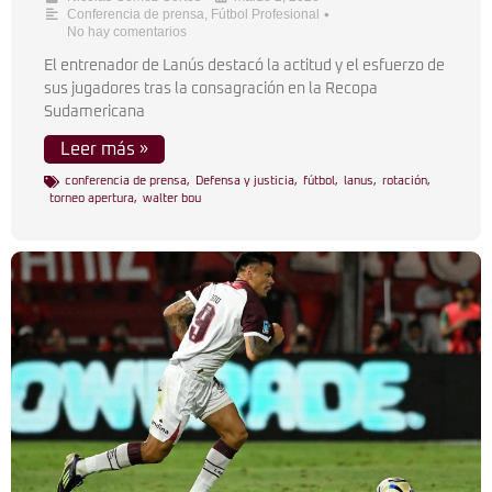
•
Conferencia de prensa
,
Fútbol Profesional
No hay comentarios
El entrenador de Lanús destacó la actitud y el esfuerzo de
sus jugadores tras la consagración en la Recopa
Sudamericana
Leer más »
conferencia de prensa
,
Defensa y justicia
,
fútbol
,
lanus
,
rotación
,
torneo apertura
,
walter bou