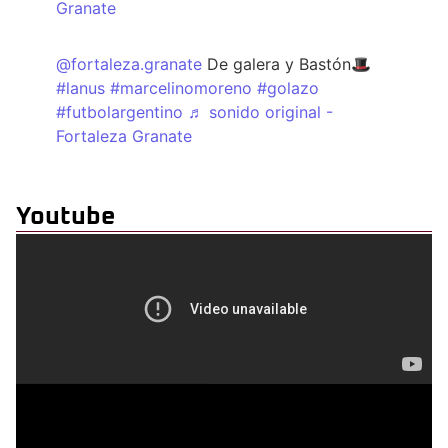
Granate
@fortaleza.granate
De galera y Bastón🎩
#lanus
#marcelinomoreno
#golazo
#futbolargentino
♬ sonido original -
Fortaleza Granate
Youtube