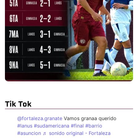
Tik Tok
@fortaleza.granate
Vamos granaa querido
#lanus
#sudamericana
#final
#barrio
#asuncion
♬ sonido original - Fortaleza