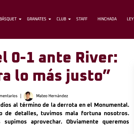
BÁSQUET
FÚTBOL
GRANATES
BÁSQUET
CLUB
GRANATES
STAFF
CLUB
HINCHADA
STAFF
LE
l 0-1 ante River:
a lo más justo”
mentarios
Mateo Hernández
dios al término de la derrota en el Monumental.
o de detalles, tuvimos mala fortuna nosotros.
s supimos aprovechar. Obviamente queremos