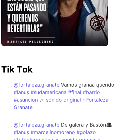
Tik Tok
@fortaleza.granate
Vamos granaa querido
#lanus
#sudamericana
#final
#barrio
#asuncion
♬ sonido original - Fortaleza
Granate
@fortaleza.granate
De galera y Bastón🎩
#lanus
#marcelinomoreno
#golazo
#futbolargentino
♬ sonido original -