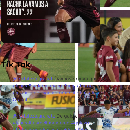
Tik Tok
@fortaleza.granate
Vamos granaa querido
#lanus
#sudamericana
#final
#barrio
#asuncion
♬ sonido original - Fortaleza
Granate
@fortaleza.granate
De galera y Bastón🎩
#lanus
#marcelinomoreno
#golazo
#futbolargentino
♬ sonido original -