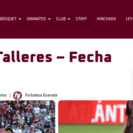
BÁSQUET
FÚTBOL
GRANATES
BÁSQUET
CLUB
GRANATES
STAFF
CLUB
HINCHADA
STAFF
LE
Talleres – Fecha
rios
Fortaleza Granate