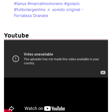
#lanus
#marcelinomoreno
#golazo
#futbolargentino
♬ sonido original -
Fortaleza Granate
Youtube