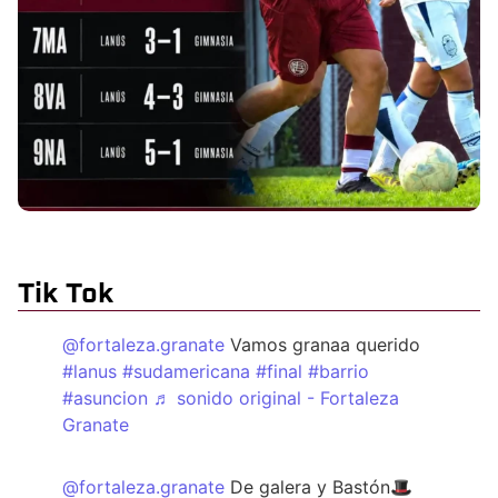
Tik Tok
@fortaleza.granate
Vamos granaa querido
#lanus
#sudamericana
#final
#barrio
#asuncion
♬ sonido original - Fortaleza
Granate
@fortaleza.granate
De galera y Bastón🎩