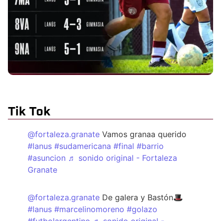
Tik Tok
@fortaleza.granate
Vamos granaa querido
#lanus
#sudamericana
#final
#barrio
#asuncion
♬ sonido original - Fortaleza
Granate
@fortaleza.granate
De galera y Bastón🎩
#lanus
#marcelinomoreno
#golazo
#futbolargentino
♬ sonido original -