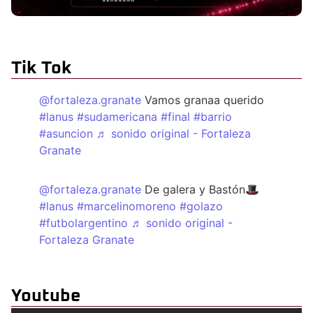
Tik Tok
@fortaleza.granate
Vamos granaa querido
#lanus
#sudamericana
#final
#barrio
#asuncion
♬ sonido original - Fortaleza
Granate
@fortaleza.granate
De galera y Bastón🎩
#lanus
#marcelinomoreno
#golazo
#futbolargentino
♬ sonido original -
Fortaleza Granate
Youtube