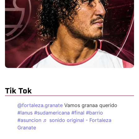
Tik Tok
@fortaleza.granate
Vamos granaa querido
#lanus
#sudamericana
#final
#barrio
#asuncion
♬ sonido original - Fortaleza
Granate