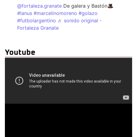
@fortaleza.granate
De galera y Bastón🎩
#lanus
#marcelinomoreno
#golazo
#futbolargentino
♬ sonido original -
Fortaleza Granate
Youtube