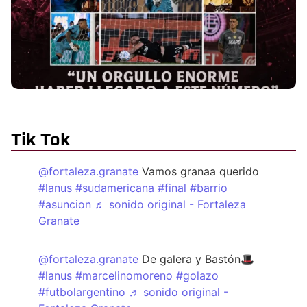
Tik Tok
@fortaleza.granate
Vamos granaa querido
#lanus
#sudamericana
#final
#barrio
#asuncion
♬ sonido original - Fortaleza
Granate
@fortaleza.granate
De galera y Bastón🎩
#lanus
#marcelinomoreno
#golazo
#futbolargentino
♬ sonido original -