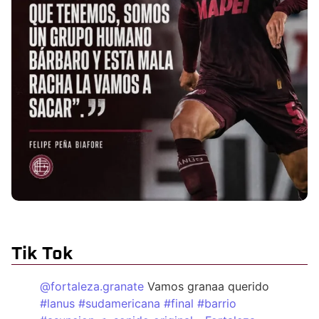
Tik Tok
@fortaleza.granate
Vamos granaa querido
#lanus
#sudamericana
#final
#barrio