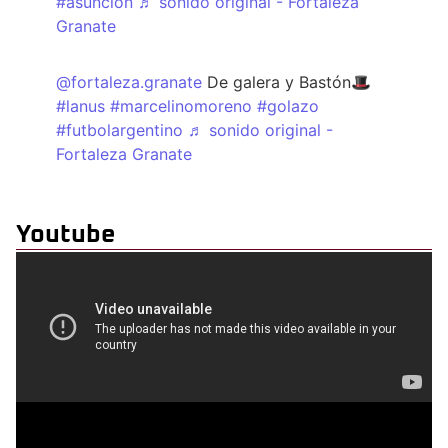
#asuncion
♬ sonido original - Fortaleza
Granate
@fortaleza.granate
De galera y Bastón🎩
#lanus
#marcelinomoreno
#golazo
#futbolargentino
♬ sonido original -
Fortaleza Granate
Youtube