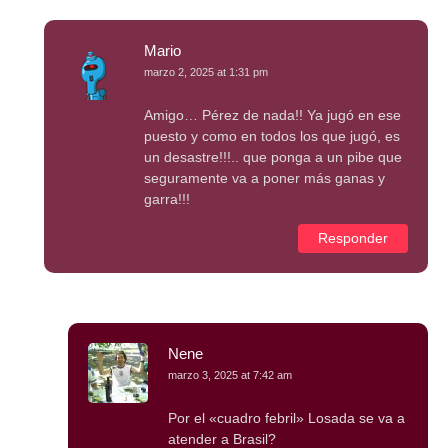
Mario
marzo 2, 2025 at 1:31 pm
Amigo… Pérez de nada!! Ya jugó en ese
puesto y como en todos los que jugó, es
un desastre!!!.. que ponga a un pibe que
seguramente va a poner más ganas y
garra!!!
Responder
Nene
marzo 3, 2025 at 7:42 am
Por el «cuadro febril» Losada se va a
atender a Brasil?