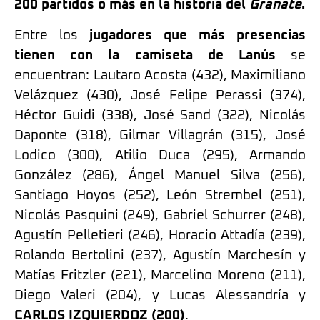
200 partidos o más en la historia del
Granate
.
Entre los
jugadores que más presencias
tienen con la camiseta de Lanús
se
encuentran: Lautaro Acosta (432), Maximiliano
Velázquez (430), José Felipe Perassi (374),
Héctor Guidi (338), José Sand (322), Nicolás
Daponte (318), Gilmar Villagrán (315), José
Lodico (300), Atilio Duca (295), Armando
González (286), Ángel Manuel Silva (256),
Santiago Hoyos (252), León Strembel (251),
Nicolás Pasquini (249), Gabriel Schurrer (248),
Agustín Pelletieri (246), Horacio Attadía (239),
Rolando Bertolini (237), Agustín Marchesín y
Matías Fritzler (221), Marcelino Moreno (211),
Diego Valeri (204), y Lucas Alessandría y
CARLOS IZQUIERDOZ (200)
.