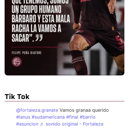
Tik Tok
@fortaleza.granate
Vamos granaa querido
#lanus
#sudamericana
#final
#barrio
#asuncion
♬ sonido original - Fortaleza