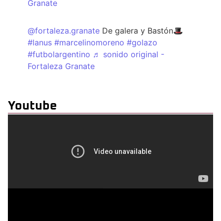
Granate
@fortaleza.granate
De galera y Bastón🎩
#lanus
#marcelinomoreno
#golazo
#futbolargentino
♬ sonido original -
Fortaleza Granate
Youtube