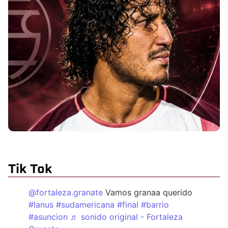
Tik Tok
@fortaleza.granate
Vamos granaa querido
#lanus
#sudamericana
#final
#barrio
#asuncion
♬ sonido original - Fortaleza