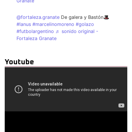
Granate
@fortaleza.granate
De galera y Bastón🎩
#lanus
#marcelinomoreno
#golazo
#futbolargentino
♬ sonido original -
Fortaleza Granate
Youtube