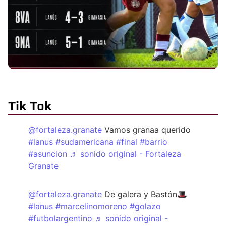
Tik Tok
@fortaleza.granate
Vamos granaa querido
#lanus
#sudamericana
#final
#barrio
#asuncion
♬ sonido original - Fortaleza
Granate
@fortaleza.granate
De galera y Bastón🎩
#lanus
#marcelinomoreno
#golazo
#futbolargentino
♬ sonido original -