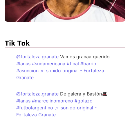
Tik Tok
@fortaleza.granate
Vamos granaa querido
#lanus
#sudamericana
#final
#barrio
#asuncion
♬ sonido original - Fortaleza
Granate
@fortaleza.granate
De galera y Bastón🎩
#lanus
#marcelinomoreno
#golazo
#futbolargentino
♬ sonido original -
Fortaleza Granate