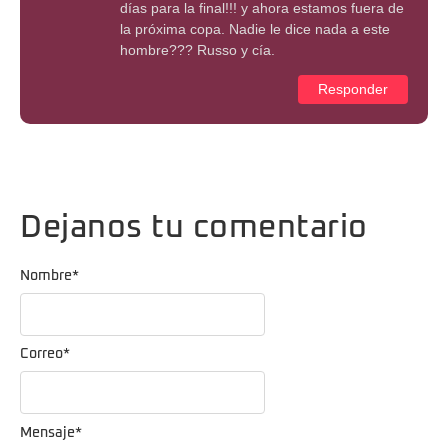
días para la final!!! y ahora estamos fuera de
la próxima copa. Nadie le dice nada a este
hombre??? Russo y cía.
Responder
Dejanos tu comentario
Nombre
*
Correo
*
Mensaje
*