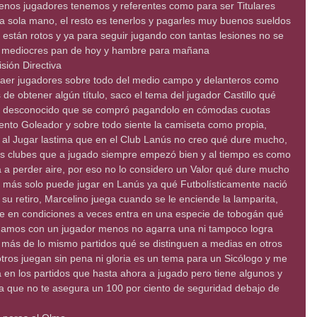
nos jugadores tenemos y referentes como para ser Titulares
 sola mano, el resto es tenerlos y pagarles muy buenos sueldos
stán rotos y ya para seguir jugando con tantas lesiones no se
on mediocres pan de hoy y hambre para mañana
ión Directiva
 traer jugadores sobre todo del medio campo y delanteros como
 de obtener algún título, saco el tema del jugador Castillo qué
or desconocido que se compró pagandolo en cómodas cuotas
nto Goleador y sobre todo siente la camiseta como propia,
 al Jugar lastima que en el Club Lanús no creo qué dure mucho,
es clubes que a jugado siempre empezó bien y al tiempo es como
a a perder aire, por eso no lo considero un Valor qué dure mucho
a más solo puede jugar en Lanús ya qué Futbolísticamente nació
su retiro, Marcelino juega cuando se le enciende la lamparita,
ne en condiciones a veces entra en una especie de tobogán qué
ugamos con un jugador menos no agarra una ni tampoco logra
 es más de lo mismo partidos qué se distinguen a medias en otros
tros juegan sin pena ni gloria es un tema para un Sicólogo y me
en los partidos que hasta ahora a jugado pero tiene algunos y
a que no te asegura un 100 por ciento de seguridad debajo de