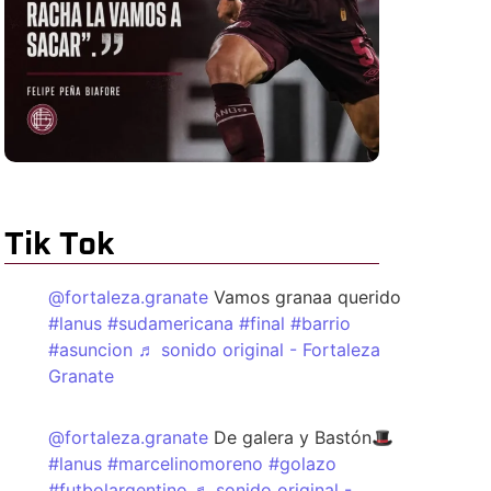
Tik Tok
@fortaleza.granate
Vamos granaa querido
#lanus
#sudamericana
#final
#barrio
#asuncion
♬ sonido original - Fortaleza
Granate
@fortaleza.granate
De galera y Bastón🎩
#lanus
#marcelinomoreno
#golazo
#futbolargentino
♬ sonido original -