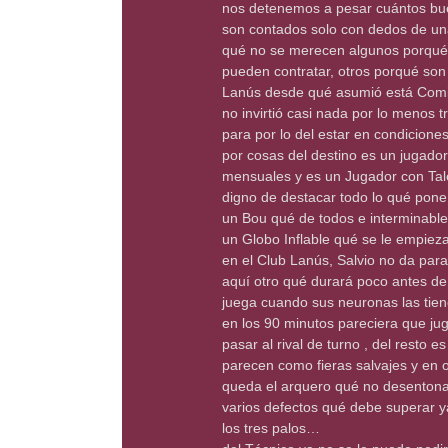
nos detenemos a pesar cuántos bue
son contados solo con dedos de una
qué no se merecen algunos porqué e
pueden contratar, otros porqué s
Lanús desde qué asumió está Comis
no invirtió casi nada por lo menos
para por lo del estar en condiciones
por cosas del destino es un jugad
mensuales y es un Jugador con Tale
digno de destacar todo lo qué pone
un Bou qué de todos e interminabl
un Globo Inflable qué se le empiez
en el Club Lanús, Salvio no da par
aquí otro qué durará poco antes de 
juega cuando sus neuronas las tie
en los 90 minutos pareciera que j
pasar al rival de turno , del resto
parecen como fieras salvajes y en o
queda el arquero qué no desentona 
varios defectos qué debe superar y
los tres palos…