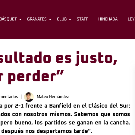
BÁSQUET
FÚTBOL
GRANATES
BÁSQUET
CLUB
GRANATES
STAFF
CLUB
HINCHADA
STAFF
LE
sultado es justo,
r perder”
mentarios
Mateo Hernández
a por 2-1 frente a Banfield en el Clásico del Sur:
ados con nosotros mismos. Sabemos que somos
pero bueno, los partidos se ganan en la cancha.
y después nos despertamos tarde”.