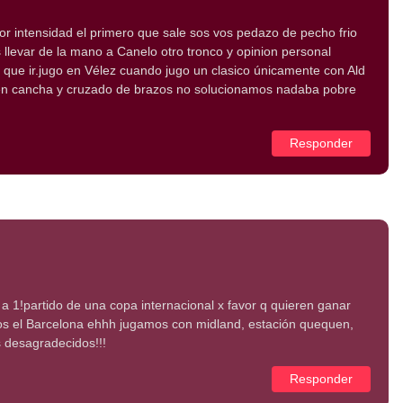
or intensidad el primero que sale sos vos pedazo de pecho frio
s llevar de la mano a Canelo otro tronco y opinion personal
 que ir.jugo en Vélez cuando jugo un clasico únicamente con Ald
en cancha y cruzado de brazos no solucionamos nadaba pobre
Responder
 1!partido de una copa internacional x favor q quieren ganar
os el Barcelona ehhh jugamos con midland, estación quequen,
s desagradecidos!!!
Responder