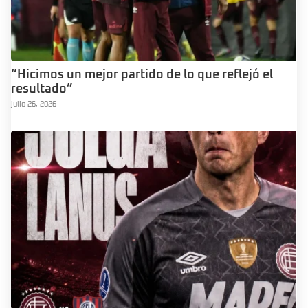
“Hicimos un mejor partido de lo que reflejó el
resultado”
julio 26, 2026