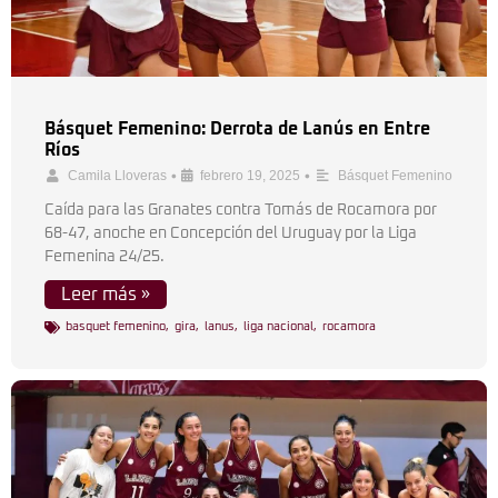
Básquet Femenino: Derrota de Lanús en Entre
Ríos
•
•
Camila Lloveras
febrero 19, 2025
Básquet Femenino
Caída para las Granates contra Tomás de Rocamora por
68-47, anoche en Concepción del Uruguay por la Liga
Femenina 24/25.
Leer más »
basquet femenino
,
gira
,
lanus
,
liga nacional
,
rocamora