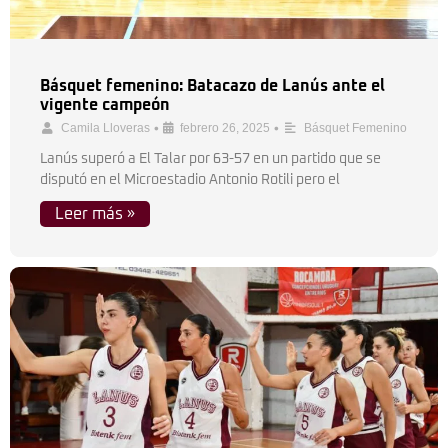
Básquet femenino: Batacazo de Lanús ante el
vigente campeón
•
•
Camila Lloveras
febrero 26, 2025
Básquet Femenino
Lanús superó a El Talar por 63-57 en un partido que se
disputó en el Microestadio Antonio Rotili pero el
Leer más »