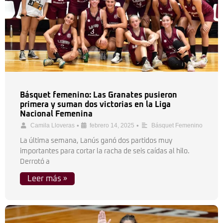
Básquet femenino: Las Granates pusieron
primera y suman dos victorias en la Liga
Nacional Femenina
•
•
Camila Lloveras
febrero 14, 2025
Básquet Femenino
La última semana, Lanús ganó dos partidos muy
importantes para cortar la racha de seis caídas al hilo.
Derrotó a
Leer más »