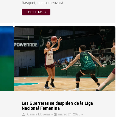
Básquet, que comenzará
Leer más »
Las Guerreras se despiden de la Liga
Nacional Femenina
•
•
Camila Lloveras
marzo 24, 2025