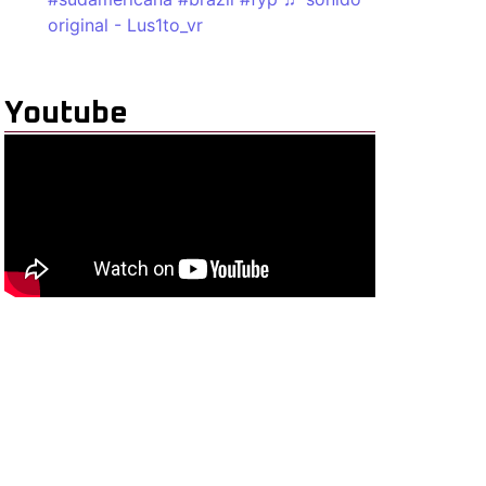
original - Lus1to_vr
Youtube