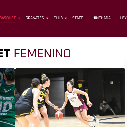
BÁSQUET
FÚTBOL
GRANATES
BÁSQUET
CLUB
GRANATES
STAFF
CLUB
HINCHADA
STAFF
LE
ET
FEMENINO