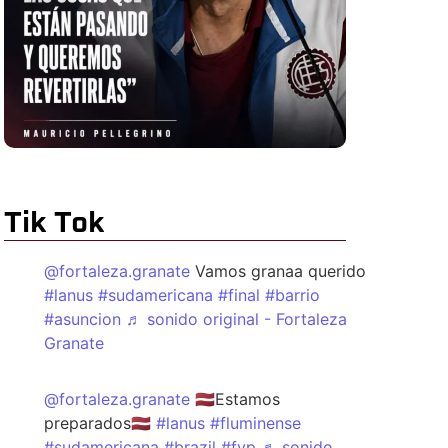
Tik Tok
@fortaleza.granate
Vamos granaa querido
#lanus
#sudamericana
#final
#barrio
#asuncion
♬ sonido original - Fortaleza
Granate
@fortaleza.granate
🇱🇻Estamos
preparados🇱🇻
#lanus
#fluminense
#sudamericana
#brazil
#fyp
♬ sonido