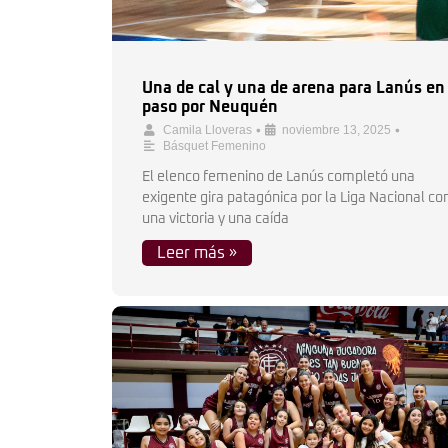
Una de cal y una de arena para Lanús en
paso por Neuquén
•
•
Camila Lloveras
noviembre 13, 2025
Básquet Femenino
El elenco femenino de Lanús completó una
exigente gira patagónica por la Liga Nacional co
una victoria y una caída
Leer más »