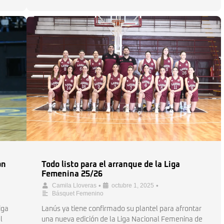
on
Todo listo para el arranque de la Liga
Femenina 25/26
•
•
Camila Lloveras
octubre 1, 2025
Básquet Femenino
iga
Lanús ya tiene confirmado su plantel para afrontar
l
una nueva edición de la Liga Nacional Femenina de