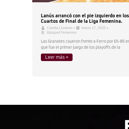
Lanús arrancó con el pie izquierdo en los
Cuartos de Final de la Liga Femenina.
•
•
Camila Lloveras
marzo 17, 2025
Básquet Femenino
Las Granates cayeron frente a Ferro por 65-85 en
que fue el primer juego de los playoffs de la
Leer más »