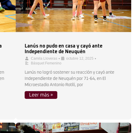
a
Lanús no pudo en casa y cayó ante
Independiente de Neuquén
•
•
Camila Lloveras
octubre 12, 2025
Básquet Femenino
 en
Lanús no logró sostener su reacción y cayó ante
 en
Independiente de Neuquén por 71-64, en El
Microestadio Antonio Rotili, por
Leer más »