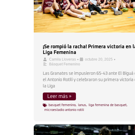
¡Se rompió la racha! Primera victoria en l
Liga Femenina
•
•
Camila Lloveras
octubre 20, 2025
Básquet Femenino
Las Granates se impusieron 65-43 ante El Biguá
el Antonio Rotili y celebraron su primera victoria
la Liga
Leer más »
basquet femenino
,
lanus
,
liga femenina de basquet
,
microestadio antonio rotili