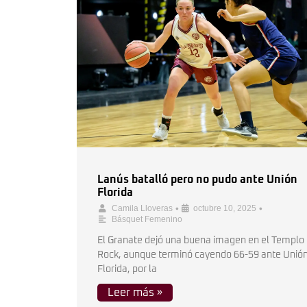
Lanús batalló pero no pudo ante Unión
Florida
•
•
Camila Lloveras
octubre 10, 2025
Básquet Femenino
El Granate dejó una buena imagen en el Templo 
Rock, aunque terminó cayendo 66-59 ante Unió
Florida, por la
Leer más »