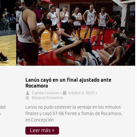
Lanús cayó en un final ajustado ante
Rocamora
•
•
Camila Lloveras
octubre 9, 2025
Básquet Femenino
del
Lanús no pudo sostener la ventaja en los minutos
n
finales y cayó 57-56 frente a Tomás de Rocamora,
en Concepción
Leer más »