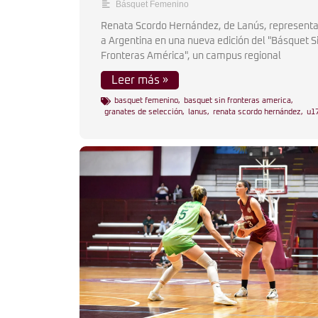
Básquet Femenino
Renata Scordo Hernández, de Lanús, represent
a Argentina en una nueva edición del "Básquet S
Fronteras América", un campus regional
Leer más »
basquet femenino
,
basquet sin fronteras america
,
granates de selección
,
lanus
,
renata scordo hernández
,
u1