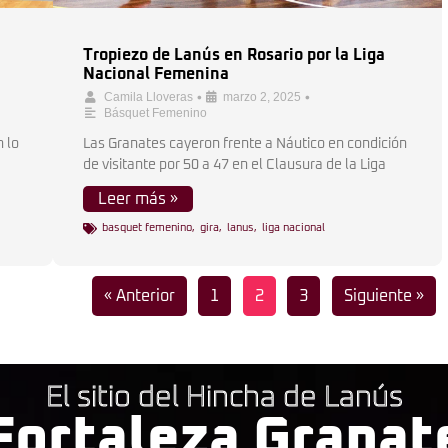
Tropiezo de Lanús en Rosario por la Liga
Nacional Femenina
•
•
Camila Lloveras
marzo 2, 2025
Básquet Femenino
 lo
Las Granates cayeron frente a Náutico en condición
de visitante por 50 a 47 en el Clausura de la Liga
Leer más »
basquet femenino
,
gira
,
lanus
,
liga nacional
« Anterior
1
2
3
Siguiente »
El sitio del Hincha de Lanús
Fortaleza Granat