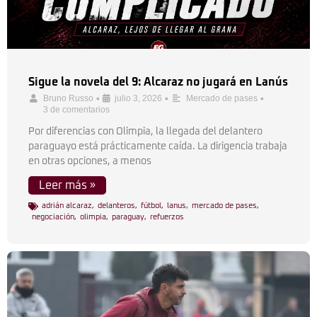
Sigue la novela del 9: Alcaraz no jugará en Lanús
•
•
•
Bruno Russo
julio 3, 2026
Mercado de pases
3 de comentarios
Por diferencias con Olimpia, la llegada del delantero
paraguayo está prácticamente caída. La dirigencia trabaja
en otras opciones, a menos
Leer más »
adrián alcaraz
,
delanteros
,
fútbol
,
lanus
,
mercado de pases
,
negociación
,
olimpia
,
paraguay
,
refuerzos