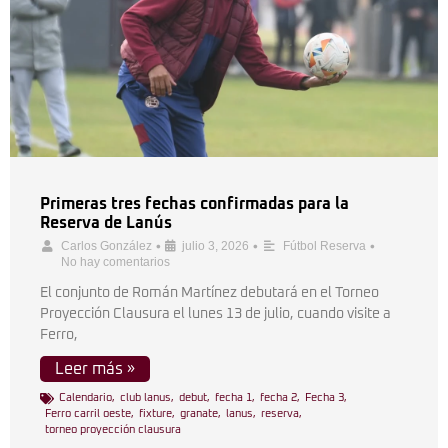
Primeras tres fechas confirmadas para la
Reserva de Lanús
•
•
•
Carlos González
julio 3, 2026
Fútbol Reserva
No hay comentarios
El conjunto de Román Martínez debutará en el Torneo
Proyección Clausura el lunes 13 de julio, cuando visite a
Ferro,
Leer más »
Calendario
,
club lanus
,
debut
,
fecha 1
,
fecha 2
,
Fecha 3
,
Ferro carril oeste
,
fixture
,
granate
,
lanus
,
reserva
,
torneo proyección clausura