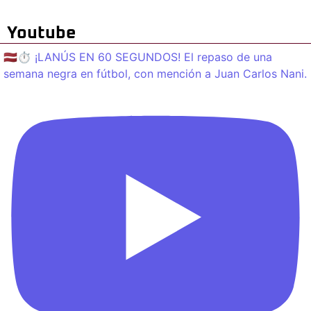
Youtube
🇱🇻⏱️ ¡LANÚS EN 60 SEGUNDOS! El repaso de una
semana negra en fútbol, con mención a Juan Carlos Nani.