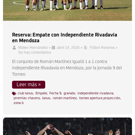
Reserva: Empate con Independiente Rivadavia
en Mendoza
•
•
•
Mateo Hernández
abril 14, 2026
Fútbol Reserva
No hay comentarios
El conjunto de Román Martínez igualó 1 a 1 contra
Independiente Rivadavia en Mendoza, por la jornada 9 del
Torneo
Leer más »
club lanus
,
Empate
,
Fecha 9
,
granate
,
independiente rivadavia
,
jeremías chavero
,
lanus
,
román martínez
,
torneo apertura proyección
,
zona b