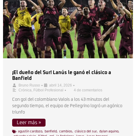
¡El dueño del Sur! Lanús le ganó el clásico a
Banfield
•
•
Bruno Russo
abril 14, 2026
•
Crónica
,
Fútbol Profesional
4 de comentarios
Con gol del colombiano Valois a los 43 minutos del
segundo tiempo, el equipo de Pellegrino logró un agónico
triunfo
Leer más »
agustín cardozo
,
banfield
,
cambios
,
clásico del sur
,
dylan aquino
,