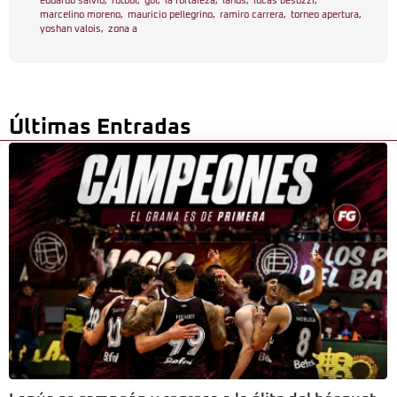
eduardo salvio
,
fútbol
,
gol
,
la fortaleza
,
lanus
,
lucas besozzi
,
marcelino moreno
,
mauricio pellegrino
,
ramiro carrera
,
torneo apertura
,
yoshan valois
,
zona a
Últimas Entradas