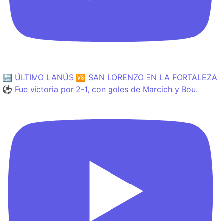
🔙 ÚLTIMO LANÚS 🆚 SAN LORENZO EN LA FORTALEZA
⚽️ Fue victoria por 2-1, con goles de Marcich y Bou.