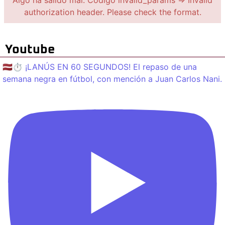
authorization header. Please check the format.
Youtube
🇱🇻⏱️ ¡LANÚS EN 60 SEGUNDOS! El repaso de una
semana negra en fútbol, con mención a Juan Carlos Nani.