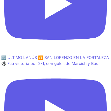
🔙 ÚLTIMO LANÚS 🆚 SAN LORENZO EN LA FORTALEZA
⚽️ Fue victoria por 2-1, con goles de Marcich y Bou.