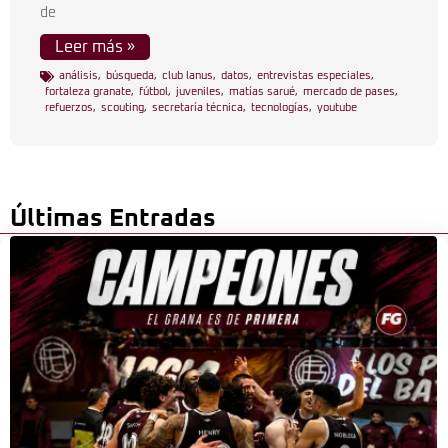
de
Leer más »
análisis
,
búsqueda
,
club lanus
,
datos
,
entrevistas especiales
,
fortaleza granate
,
fútbol
,
juveniles
,
matías sarué
,
mercado de pases
,
refuerzos
,
scouting
,
secretaría técnica
,
tecnologías
,
youtube
Últimas Entradas