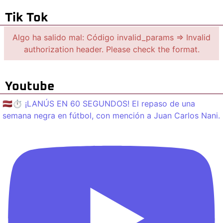
Tik Tok
Algo ha salido mal: Código invalid_params => Invalid
authorization header. Please check the format.
Youtube
🇱🇻⏱️ ¡LANÚS EN 60 SEGUNDOS! El repaso de una
semana negra en fútbol, con mención a Juan Carlos Nani.