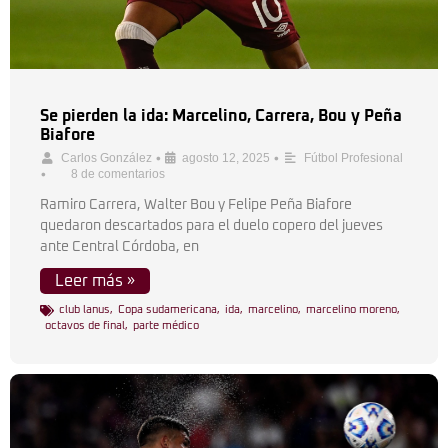
Se pierden la ida: Marcelino, Carrera, Bou y Peña
Biafore
•
•
Carlos González
agosto 12, 2025
Fútbol Profesional
•
8 de comentarios
Ramiro Carrera, Walter Bou y Felipe Peña Biafore
quedaron descartados para el duelo copero del jueves
ante Central Córdoba, en
Leer más »
club lanus
,
Copa sudamericana
,
ida
,
marcelino
,
marcelino moreno
,
octavos de final
,
parte médico