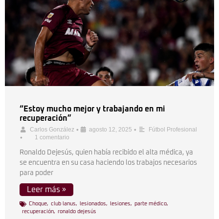
“Estoy mucho mejor y trabajando en mi
recuperación”
•
•
Carlos González
agosto 12, 2025
Fútbol Profesional
•
1 comentario
Ronaldo Dejesús, quien había recibido el alta médica, ya
se encuentra en su casa haciendo los trabajos necesarios
para poder
Leer más »
Choque
,
club lanus
,
lesionados
,
lesiones
,
parte médico
,
recuperación
,
ronaldo dejesús