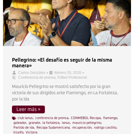
Pellegrino: «El desafío es seguir de la misma
manera»
•
•
Carlos González
febrero 20, 2026
Conferencia de prensa
,
Fútbol Profesional
Mauricio Pellegrino se mostró satisfecho por la gran
victoria de sus dirigidos ante Flamengo, en La Fortaleza,
por la ida
Leer más »
club lanus
,
conferencia de prensa
,
CONMEBOL Recopa
,
flamengo
,
goleador
,
granate
,
la fortaleza
,
lanus
,
mauricio pellegrino
,
Partido de ida
,
Recopa Sudamericana
,
recuperación
,
rodrigo castillo
,
triunfo
,
Victoria