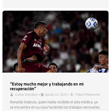
“Estoy mucho mejor y trabajando en mi
recuperación”
•
•
Carlos González
agosto 12, 2025
Fútbol Profesional
Ronaldo Dejesús, quien había recibido el alta médica, ya
se encuentra en su casa haciendo los trabajos necesarios