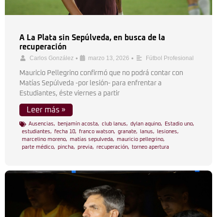
A La Plata sin Sepúlveda, en busca de la
recuperación
•
•
Carlos González
marzo 13, 2026
Fútbol Profesional
Mauricio Pellegrino confirmó que no podrá contar con
Matías Sepúlveda -por lesión- para enfrentar a
Estudiantes, éste viernes a partir
Leer más »
Ausencias
,
benjamín acosta
,
club lanus
,
dylan aquino
,
Estadio uno
,
estudiantes
,
fecha 10
,
franco watson
,
granate
,
lanus
,
lesiones
,
marcelino moreno
,
matías sepulveda
,
mauricio pellegrino
,
parte médico
,
pincha
,
previa
,
recuperación
,
torneo apertura