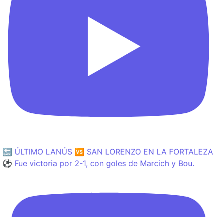
🔙 ÚLTIMO LANÚS 🆚 SAN LORENZO EN LA FORTALEZA
⚽️ Fue victoria por 2-1, con goles de Marcich y Bou.