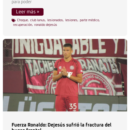
para poder
Leer más »
Choque
,
club lanus
,
lesionados
,
lesiones
,
parte médico
,
recuperación
,
ronaldo dejesús
Fuerza Ronaldo: Dejesús sufrió la fractura del