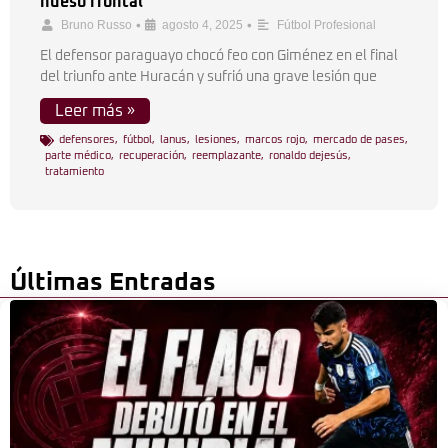
hueso frontal
•
•
Bruno Russo
agosto 4, 2025
Fútbol Profesional
El defensor paraguayo chocó feo con Giménez en el final
del triunfo ante Huracán y sufrió una grave lesión que
Leer más »
defensores
,
fútbol
,
lanus
,
lesiones
,
marcos rojo
,
mercado de pases
,
parte médico
,
recuperación
,
reemplazante
,
ronaldo dejesús
,
tratamiento
Últimas Entradas