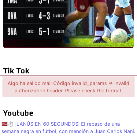
Tik Tok
Algo ha salido mal: Código invalid_params => Invalid
authorization header. Please check the format.
Youtube
🇱🇻⏱️ ¡LANÚS EN 60 SEGUNDOS! El repaso de una
semana negra en fútbol, con mención a Juan Carlos Nani.