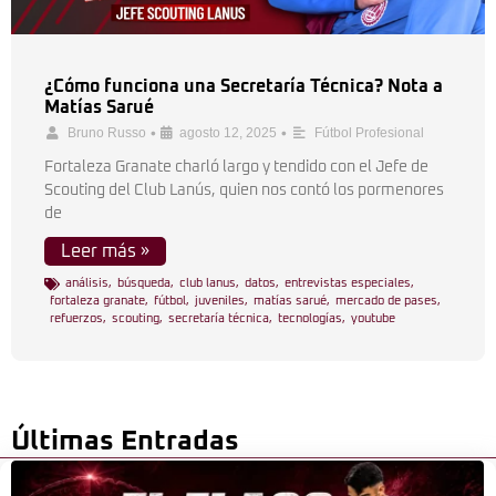
¿Cómo funciona una Secretaría Técnica? Nota a
Matías Sarué
•
•
Bruno Russo
agosto 12, 2025
Fútbol Profesional
Fortaleza Granate charló largo y tendido con el Jefe de
Scouting del Club Lanús, quien nos contó los pormenores
de
Leer más »
análisis
,
búsqueda
,
club lanus
,
datos
,
entrevistas especiales
,
fortaleza granate
,
fútbol
,
juveniles
,
matías sarué
,
mercado de pases
,
refuerzos
,
scouting
,
secretaría técnica
,
tecnologías
,
youtube
Últimas Entradas