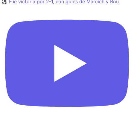
⚽️ Fue victoria por 2-1, con goles de Marcich y Bou.