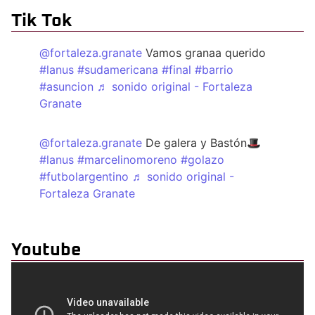
Tik Tok
@fortaleza.granate
Vamos granaa querido
#lanus
#sudamericana
#final
#barrio
#asuncion
♬ sonido original - Fortaleza
Granate
@fortaleza.granate
De galera y Bastón🎩
#lanus
#marcelinomoreno
#golazo
#futbolargentino
♬ sonido original -
Fortaleza Granate
Youtube