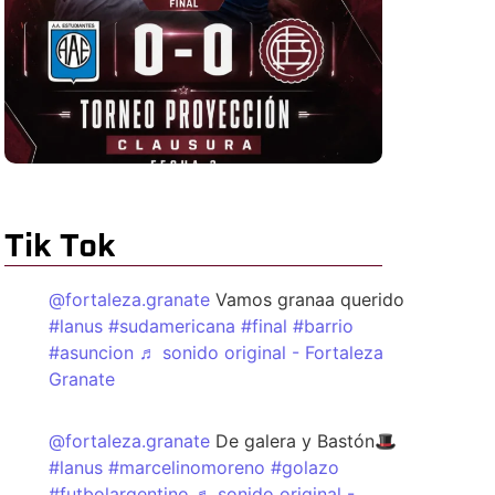
Tik Tok
@fortaleza.granate
Vamos granaa querido
#lanus
#sudamericana
#final
#barrio
#asuncion
♬ sonido original - Fortaleza
Granate
@fortaleza.granate
De galera y Bastón🎩
#lanus
#marcelinomoreno
#golazo
#futbolargentino
♬ sonido original -