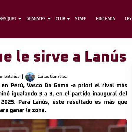
BÁSQUET
FÚTBOL
GRANATES
BÁSQUET
CLUB
GRANATES
STAFF
CLUB
HINCHADA
STAFF
LE
e le sirve a Lanús
omentarios
Carlos González
 en Perú, Vasco Da Gama -a priori el rival más
inó igualando 3 a 3, en el partido inaugural del
2025. Para Lanús, este resultado es más que
ara ganar la zona.