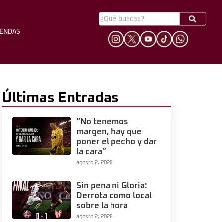
YENDAS
HINCHADA
LEYENDAS
Últimas Entradas
“No tenemos
margen, hay que
poner el pecho y dar
la cara”
agosto 2, 2026
Sin pena ni Gloria:
Derrota como local
sobre la hora
agosto 2, 2026