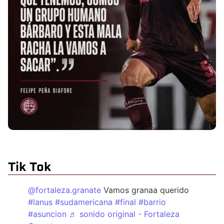
Tik Tok
@fortaleza.granate
Vamos granaa querido
#lanus
#sudamericana
#final
#barrio
#asuncion
♬ sonido original - Fortaleza