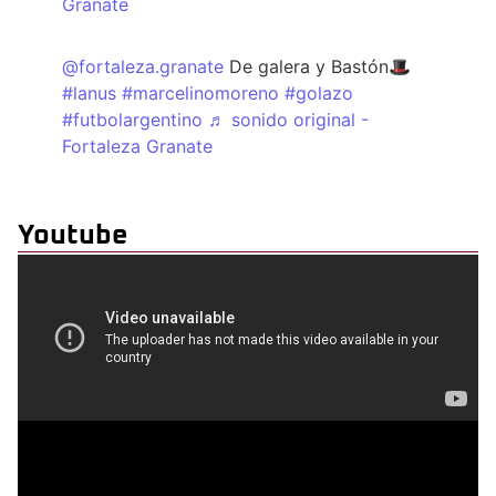
Granate
@fortaleza.granate
De galera y Bastón🎩
#lanus
#marcelinomoreno
#golazo
#futbolargentino
♬ sonido original -
Fortaleza Granate
Youtube