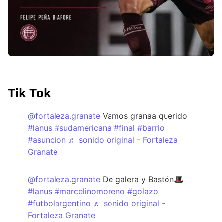
Tik Tok
@fortaleza.granate
Vamos granaa querido
#lanus
#sudamericana
#final
#barrio
#asuncion
♬ sonido original - Fortaleza
Granate
@fortaleza.granate
De galera y Bastón🎩
#lanus
#marcelinomoreno
#golazo
#futbolargentino
♬ sonido original -
Fortaleza Granate