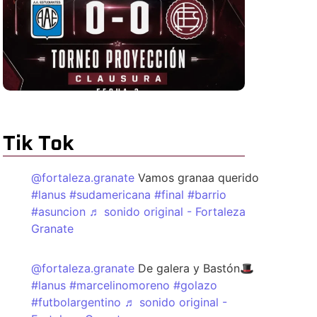
Tik Tok
@fortaleza.granate
Vamos granaa querido
#lanus
#sudamericana
#final
#barrio
#asuncion
♬ sonido original - Fortaleza
Granate
@fortaleza.granate
De galera y Bastón🎩
#lanus
#marcelinomoreno
#golazo
#futbolargentino
♬ sonido original -