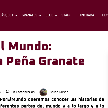
BÁSQUET
FÚTBOL
GRANATES
BÁSQUET
CLUB
GRANATES
STAFF
CLUB
HINCHADA
STAFF
LE
el Mundo:
 Peña Granate
5
Sin Comentarios
Bruno Russo
PorElMundo queremos conocer las historias de
iferentes partes del mundo y a lo largo y a lo