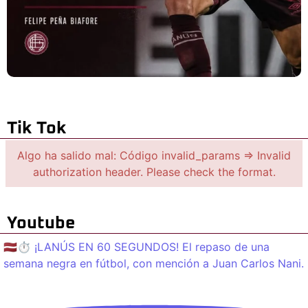
Tik Tok
Algo ha salido mal: Código invalid_params => Invalid
authorization header. Please check the format.
Youtube
🇱🇻⏱️ ¡LANÚS EN 60 SEGUNDOS! El repaso de una
semana negra en fútbol, con mención a Juan Carlos Nani.