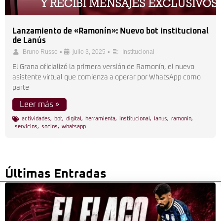
Lanzamiento de «Ramonín»: Nuevo bot institucional
de Lanús
•
•
Bruno Russo
julio 3, 2025
Institucional
El Grana oficializó la primera versión de Ramonín, el nuevo
asistente virtual que comienza a operar por WhatsApp como
parte
Leer más »
actividades
,
bot
,
digital
,
herramienta
,
institucional
,
lanus
,
ramonín
,
servicios
,
socios
,
whatsapp
Últimas Entradas