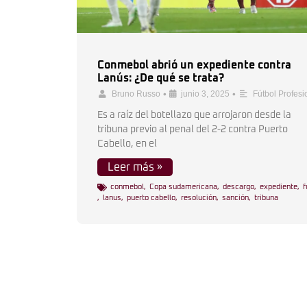
Conmebol abrió un expediente contra
Lanús: ¿De qué se trata?
•
•
Bruno Russo
junio 3, 2025
Fútbol Profesi
Es a raíz del botellazo que arrojaron desde la
tribuna previo al penal del 2-2 contra Puerto
Cabello, en el
Leer más »
conmebol
,
Copa sudamericana
,
descargo
,
expediente
,
f
,
lanus
,
puerto cabello
,
resolución
,
sanción
,
tribuna