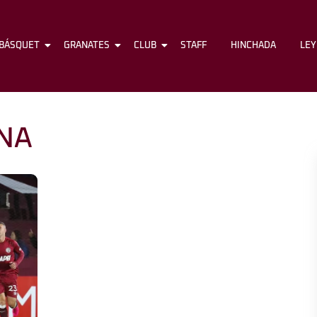
BÁSQUET
FÚTBOL
GRANATES
BÁSQUET
CLUB
GRANATES
STAFF
CLUB
HINCHADA
STAFF
LE
NA