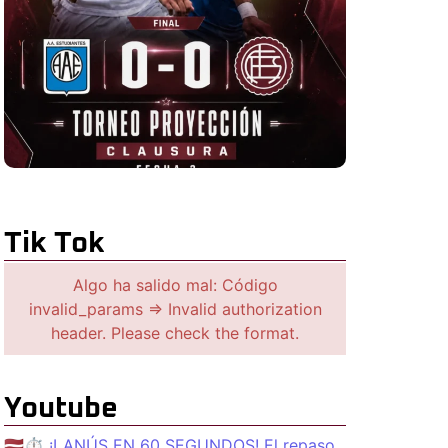
Tik Tok
Algo ha salido mal: Código
invalid_params => Invalid authorization
header. Please check the format.
Youtube
🇱🇻⏱️ ¡LANÚS EN 60 SEGUNDOS! El repaso