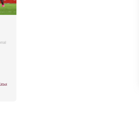
onal
útbol