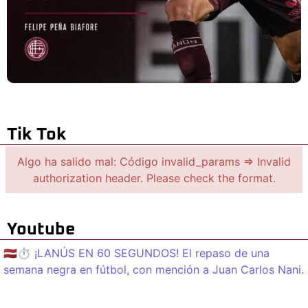
Tik Tok
Algo ha salido mal: Código invalid_params => Invalid
authorization header. Please check the format.
Youtube
🇱🇻⏱️ ¡LANÚS EN 60 SEGUNDOS! El repaso de una
semana negra en fútbol, con mención a Juan Carlos Nani.