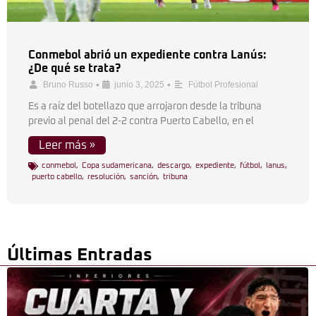
Conmebol abrió un expediente contra Lanús:
¿De qué se trata?
•
•
Bruno Russo
junio 3, 2025
Fútbol Profesional
Es a raíz del botellazo que arrojaron desde la tribuna
previo al penal del 2-2 contra Puerto Cabello, en el
Leer más »
conmebol
,
Copa sudamericana
,
descargo
,
expediente
,
fútbol
,
lanus
,
puerto cabello
,
resolución
,
sanción
,
tribuna
Últimas Entradas