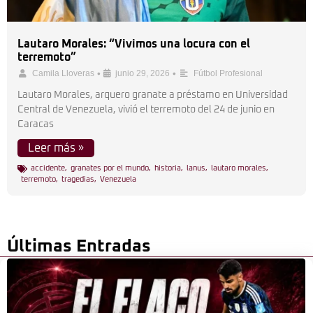
Lautaro Morales: “Vivimos una locura con el
terremoto”
•
•
Camila Lloveras
junio 29, 2026
Fútbol Profesional
Lautaro Morales, arquero granate a préstamo en Universidad
Central de Venezuela, vivió el terremoto del 24 de junio en
Caracas
Leer más »
accidente
,
granates por el mundo
,
historia
,
lanus
,
lautaro morales
,
terremoto
,
tragedias
,
Venezuela
Últimas Entradas