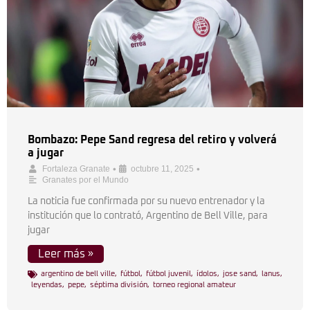
Bombazo: Pepe Sand regresa del retiro y volverá
a jugar
•
•
Fortaleza Granate
octubre 11, 2025
Granates por el Mundo
La noticia fue confirmada por su nuevo entrenador y la
institución que lo contrató, Argentino de Bell Ville, para
jugar
Leer más »
argentino de bell ville
,
fútbol
,
fútbol juvenil
,
ídolos
,
jose sand
,
lanus
,
leyendas
,
pepe
,
séptima división
,
torneo regional amateur