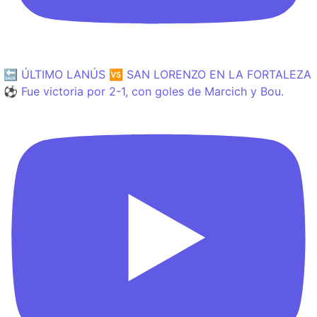
🔙 ÚLTIMO LANÚS 🆚 SAN LORENZO EN LA FORTALEZA
⚽️ Fue victoria por 2-1, con goles de Marcich y Bou.