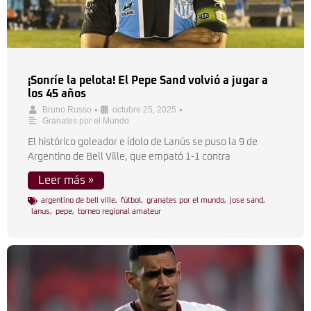
¡Sonríe la pelota! El Pepe Sand volvió a jugar a
los 45 años
•
•
Bruno Russo
octubre 25, 2025
Granates por el Mundo
El histórico goleador e ídolo de Lanús se puso la 9 de
Argentino de Bell Ville, que empató 1-1 contra
Leer más »
argentino de bell ville
,
fútbol
,
granates por el mundo
,
jose sand
,
lanus
,
pepe
,
torneo regional amateur