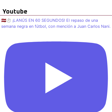
Youtube
🇱🇻⏱️ ¡LANÚS EN 60 SEGUNDOS! El repaso de una
semana negra en fútbol, con mención a Juan Carlos Nani.