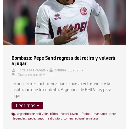
Bombazo: Pepe Sand regresa del retiro y volverá
a jugar
•
•
Fortaleza Granate
octubre 11, 2025
Granates por el Mundo
La noticia fue confirmada por su nuevo entrenador y la
institución que lo contrató, Argentino de Bell Ville, para
jugar
Leer más »
argentino de bell ville
,
fútbol
,
fútbol juvenil
,
ídolos
,
jose sand
,
lanus
,
leyendas
,
pepe
,
séptima división
,
torneo regional amateur