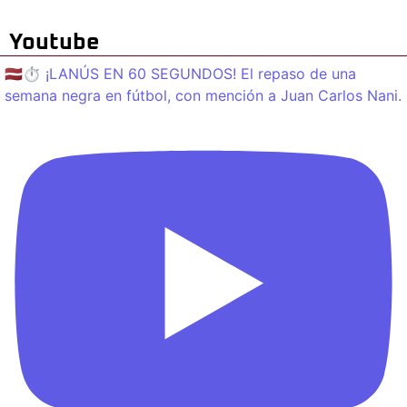
Youtube
🇱🇻⏱️ ¡LANÚS EN 60 SEGUNDOS! El repaso de una
semana negra en fútbol, con mención a Juan Carlos Nani.