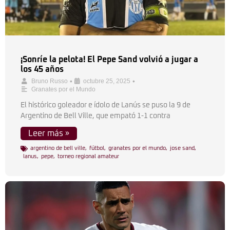
¡Sonríe la pelota! El Pepe Sand volvió a jugar a
los 45 años
•
•
Bruno Russo
octubre 25, 2025
Granates por el Mundo
El histórico goleador e ídolo de Lanús se puso la 9 de
Argentino de Bell Ville, que empató 1-1 contra
Leer más »
argentino de bell ville
,
fútbol
,
granates por el mundo
,
jose sand
,
lanus
,
pepe
,
torneo regional amateur