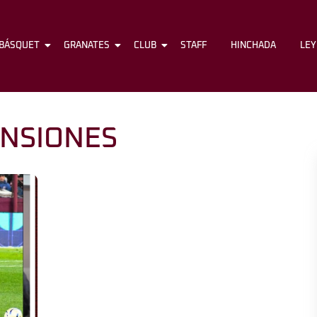
BÁSQUET
FÚTBOL
GRANATES
BÁSQUET
CLUB
GRANATES
STAFF
CLUB
HINCHADA
STAFF
LE
NSIONES