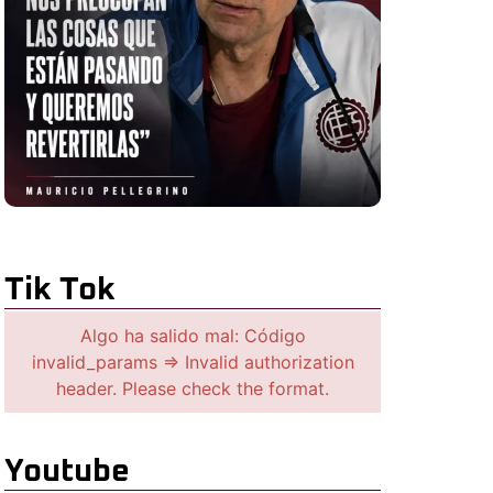
Tik Tok
Algo ha salido mal: Código
invalid_params => Invalid authorization
header. Please check the format.
Youtube