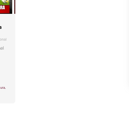
a
ional
nal
sura
,