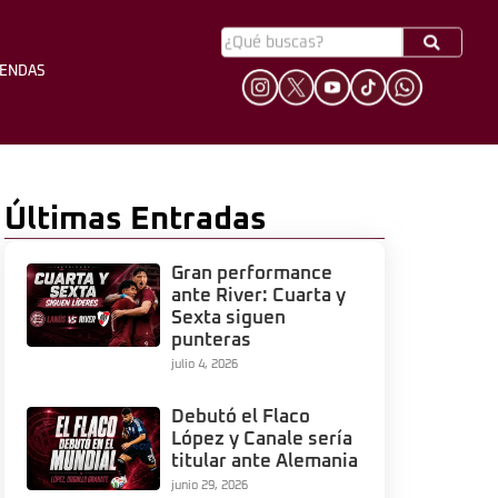
YENDAS
HINCHADA
LEYENDAS
Últimas Entradas
Gran performance
ante River: Cuarta y
Sexta siguen
punteras
julio 4, 2026
Debutó el Flaco
López y Canale sería
titular ante Alemania
junio 29, 2026