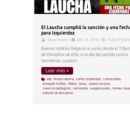
El Laucha cumplió la sanción y una fech
para Izquierdoz
•
•
Bruno Russo
julio 24, 2025
Fútbol Profes
Buenas noticias llegaron a Lanús desde el Tribu
de Disciplina de AFA, a un día del partido contra
Sarmiento. Lautaro
Leer más »
afa
,
bruno cabrera
,
carlos izquierdoz
,
convocados
,
ezequiel muñoz
,
fútbol
,
lanus
,
lautaro acosta
,
mauricio pellegrino
,
sarmiento
,
suspensiones
,
torneo clau
tribunal de disciplina