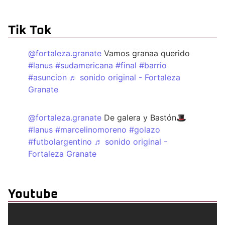
Tik Tok
@fortaleza.granate
Vamos granaa querido
#lanus
#sudamericana
#final
#barrio
#asuncion
♬ sonido original - Fortaleza
Granate
@fortaleza.granate
De galera y Bastón🎩
#lanus
#marcelinomoreno
#golazo
#futbolargentino
♬ sonido original -
Fortaleza Granate
Youtube