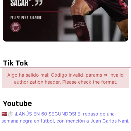
Tik Tok
Algo ha salido mal: Código invalid_params => Invalid
authorization header. Please check the format.
Youtube
🇱🇻⏱️ ¡LANÚS EN 60 SEGUNDOS! El repaso de una
semana negra en fútbol, con mención a Juan Carlos Nani.