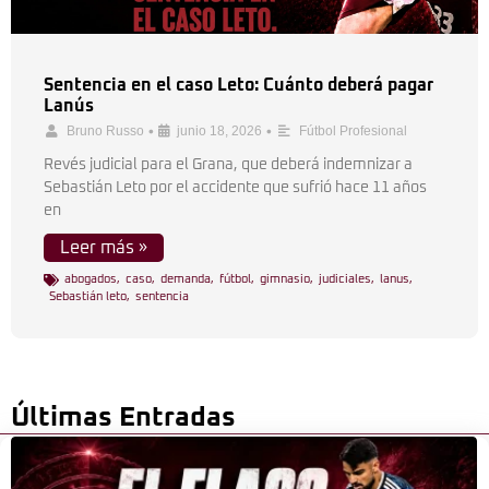
Sentencia en el caso Leto: Cuánto deberá pagar
Lanús
•
•
Bruno Russo
junio 18, 2026
Fútbol Profesional
Revés judicial para el Grana, que deberá indemnizar a
Sebastián Leto por el accidente que sufrió hace 11 años
en
Leer más »
abogados
,
caso
,
demanda
,
fútbol
,
gimnasio
,
judiciales
,
lanus
,
Sebastián leto
,
sentencia
Últimas Entradas