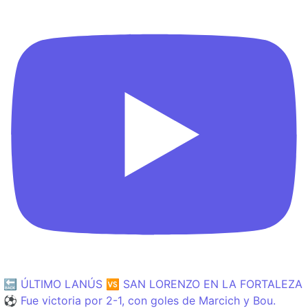
🔙 ÚLTIMO LANÚS 🆚 SAN LORENZO EN LA FORTALEZA
⚽️ Fue victoria por 2-1, con goles de Marcich y Bou.