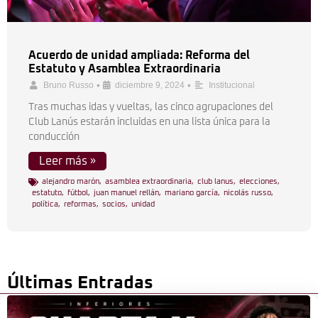
Acuerdo de unidad ampliada: Reforma del
Estatuto y Asamblea Extraordinaria
•
•
Bruno Russo
diciembre 9, 2024
Institucional
Tras muchas idas y vueltas, las cinco agrupaciones del
Club Lanús estarán incluidas en una lista única para la
conducción
Leer más »
alejandro marón
,
asamblea extraordinaria
,
club lanus
,
elecciones
,
estatuto
,
fútbol
,
juan manuel rellán
,
mariano garcía
,
nicolás russo
,
política
,
reformas
,
socios
,
unidad
Últimas Entradas