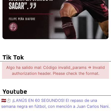
Tik Tok
Algo ha salido mal: Código invalid_params => Invalid
authorization header. Please check the format.
Youtube
🇱🇻⏱️ ¡LANÚS EN 60 SEGUNDOS! El repaso de una
semana negra en fútbol, con mención a Juan Carlos Nani.