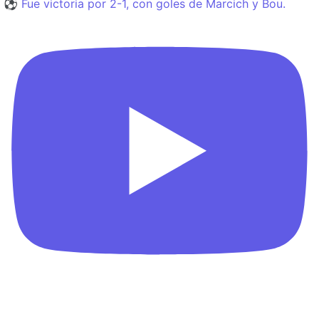
⚽️ Fue victoria por 2-1, con goles de Marcich y Bou.