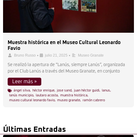
Muestra histórica en el Museo Cultural Leonardo
Favio
•
•
Bruno Russo
julio 21, 2025
Museo Granate
Se realizó la apertura de “Lanús, siempre Lanús”, organizada
por el Club Lanús a través del Museo Granate, en conjunto
Leer más »
ángel silva
,
héctor enrique
,
jose sand
,
juan héctor guidi
,
lanus
,
lanús municipio
,
lautaro acosta
,
muestra histórica
,
museo cultural leonardo favio
,
museo granate
,
ramón cabrero
Últimas Entradas