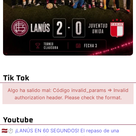
Tik Tok
Algo ha salido mal: Código invalid_params => Invalid
authorization header. Please check the format.
Youtube
🇱🇻⏱️ ¡LANÚS EN 60 SEGUNDOS! El repaso de una