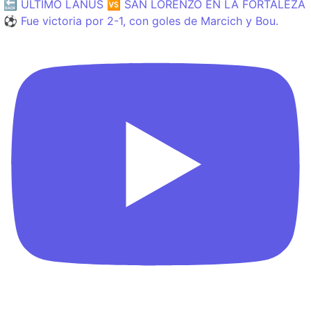
🔙 ÚLTIMO LANÚS 🆚 SAN LORENZO EN LA FORTALEZA
⚽️ Fue victoria por 2-1, con goles de Marcich y Bou.