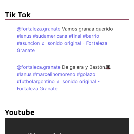
Tik Tok
@fortaleza.granate
Vamos granaa querido
#lanus
#sudamericana
#final
#barrio
#asuncion
♬ sonido original - Fortaleza
Granate
@fortaleza.granate
De galera y Bastón🎩
#lanus
#marcelinomoreno
#golazo
#futbolargentino
♬ sonido original -
Fortaleza Granate
Youtube