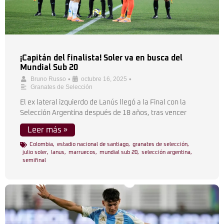
¡Capitán del finalista! Soler va en busca del
Mundial Sub 20
•
•
Bruno Russo
octubre 16, 2025
Granates de Selección
El ex lateral izquierdo de Lanús llegó a la Final con la
Selección Argentina después de 18 años, tras vencer
Leer más »
Colombia
,
estadio nacional de santiago
,
granates de selección
,
julio soler
,
lanus
,
marruecos
,
mundial sub 20
,
selección argentina
,
semifinal