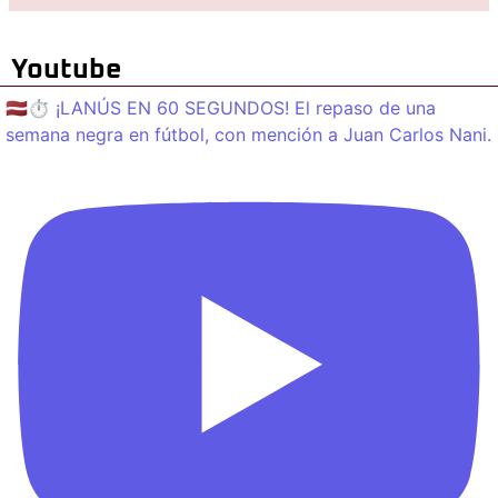
Youtube
🇱🇻⏱️ ¡LANÚS EN 60 SEGUNDOS! El repaso de una
semana negra en fútbol, con mención a Juan Carlos Nani.