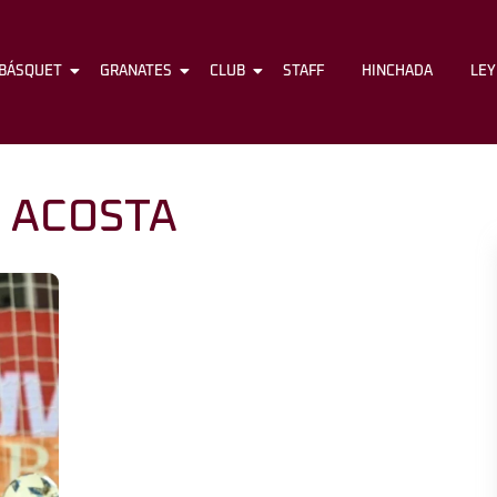
BÁSQUET
FÚTBOL
GRANATES
BÁSQUET
CLUB
GRANATES
STAFF
CLUB
HINCHADA
STAFF
LE
 ACOSTA