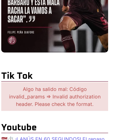
Tik Tok
Algo ha salido mal: Código
invalid_params => Invalid authorization
header. Please check the format.
Youtube
🇱🇻⏱️ ¡LANÚS EN 60 SEGUNDOS! El repaso