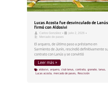
Lucas Acosta fue desvinculado de Lanús
firmó con Aldosivi
•
•
Carlos González
julio 2, 2026
Mercado de pases
El arquero, de último paso a préstamo en
Sarmiento de Junín, rescindió definitivamente s
contrato con Lanús y se convirtió
Leer más »
aldosivi
,
arquero
,
club lanus
,
contrato
,
granate
,
lanus
,
Lucas acosta
,
mercado de pases
,
Rescisión