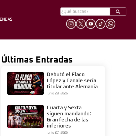
YENDAS
HINCHADA
LEYENDAS
Últimas Entradas
Debutó el Flaco
López y Canale sería
titular ante Alemania
junio 29, 2026
Cuarta y Sexta
siguen mandando:
Gran fecha de las
inferiores
junio 27, 2026