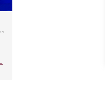
onal
na
,