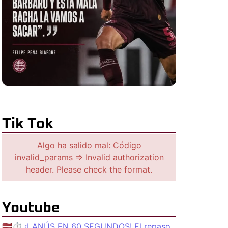
Tik Tok
Algo ha salido mal: Código
invalid_params => Invalid authorization
header. Please check the format.
Youtube
🇱🇻⏱️ ¡LANÚS EN 60 SEGUNDOS! El repaso