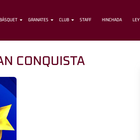
BÁSQUET
FÚTBOL
GRANATES
BÁSQUET
CLUB
GRANATES
STAFF
CLUB
HINCHADA
STAFF
LE
AN CONQUISTA