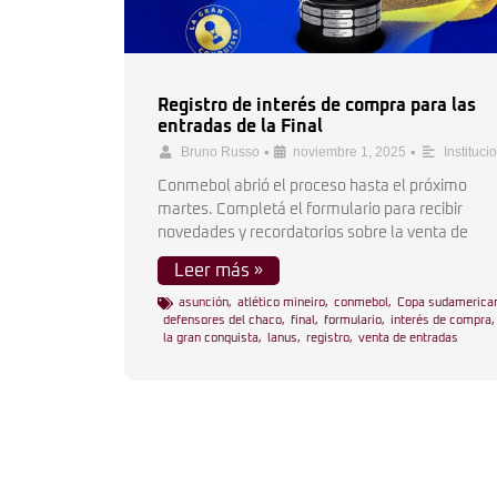
Registro de interés de compra para las
entradas de la Final
•
•
Bruno Russo
noviembre 1, 2025
Instituci
Conmebol abrió el proceso hasta el próximo
martes. Completá el formulario para recibir
novedades y recordatorios sobre la venta de
Leer más »
asunción
,
atlético mineiro
,
conmebol
,
Copa sudamerica
defensores del chaco
,
final
,
formulario
,
interés de compra
,
la gran conquista
,
lanus
,
registro
,
venta de entradas