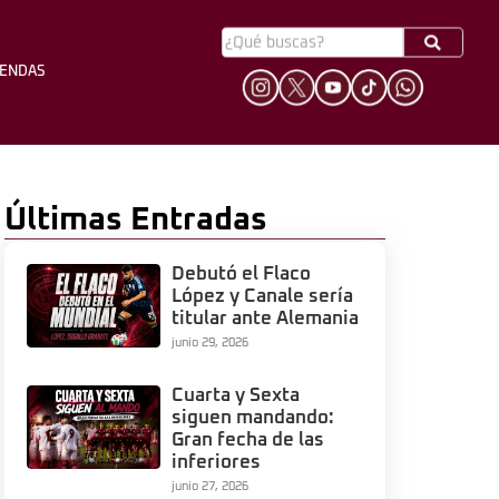
YENDAS
HINCHADA
LEYENDAS
Últimas Entradas
Debutó el Flaco
López y Canale sería
titular ante Alemania
junio 29, 2026
Cuarta y Sexta
siguen mandando:
Gran fecha de las
inferiores
junio 27, 2026