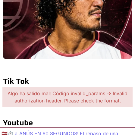
Tik Tok
Algo ha salido mal: Código invalid_params => Invalid
authorization header. Please check the format.
Youtube
🇱🇻⏱️ ¡LANÚS EN 60 SEGUNDOS! El repaso de una