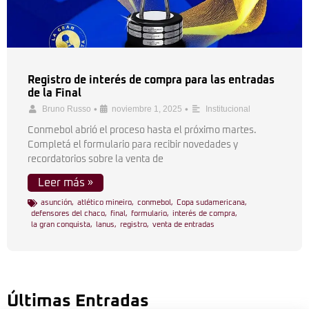
Registro de interés de compra para las entradas
de la Final
•
•
Bruno Russo
noviembre 1, 2025
Institucional
Conmebol abrió el proceso hasta el próximo martes.
Completá el formulario para recibir novedades y
recordatorios sobre la venta de
Leer más »
asunción
,
atlético mineiro
,
conmebol
,
Copa sudamericana
,
defensores del chaco
,
final
,
formulario
,
interés de compra
,
la gran conquista
,
lanus
,
registro
,
venta de entradas
Últimas Entradas