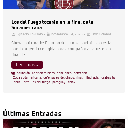
Los del Fuego tocarán en la final de la
Sudamericana
•
•
Ignacio Lovisolo
noviembre 19, 2025
Institucional
Show confirmado: El grupo de cumbia santafesina es la
banda argentina elegida para acompañar a Lanús en la
final de
Leer más »
asunción
,
atlético mineiro
,
canciones
,
conmebol
,
Copa sudamericana
,
defensores del chaco
,
final
,
Hinchada
,
jurabas tu
,
lanus
,
letra
,
los del fuego
,
paraguay
,
show
Últimas Entradas