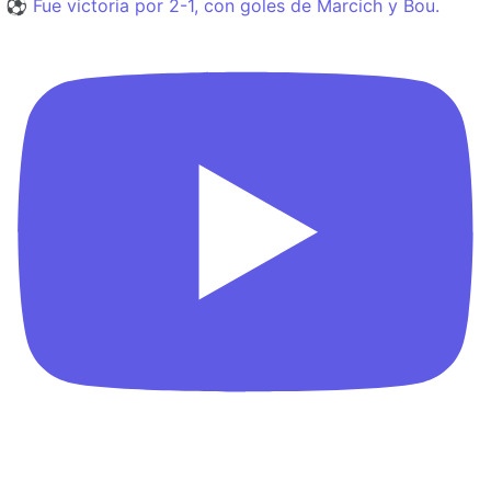
⚽️ Fue victoria por 2-1, con goles de Marcich y Bou.