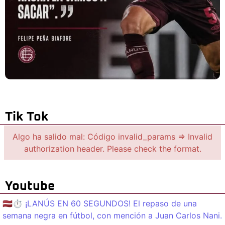
Tik Tok
Algo ha salido mal: Código invalid_params => Invalid
authorization header. Please check the format.
Youtube
🇱🇻⏱️ ¡LANÚS EN 60 SEGUNDOS! El repaso de una
semana negra en fútbol, con mención a Juan Carlos Nani.