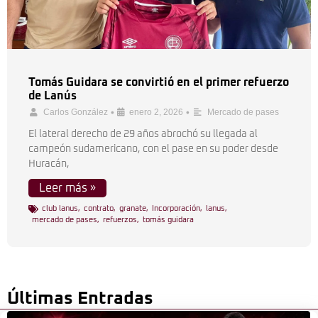
Tomás Guidara se convirtió en el primer refuerzo
de Lanús
•
•
Carlos González
enero 2, 2026
Mercado de pases
El lateral derecho de 29 años abrochó su llegada al
campeón sudamericano, con el pase en su poder desde
Huracán,
Leer más »
club lanus
,
contrato
,
granate
,
Incorporación
,
lanus
,
mercado de pases
,
refuerzos
,
tomás guidara
Últimas Entradas