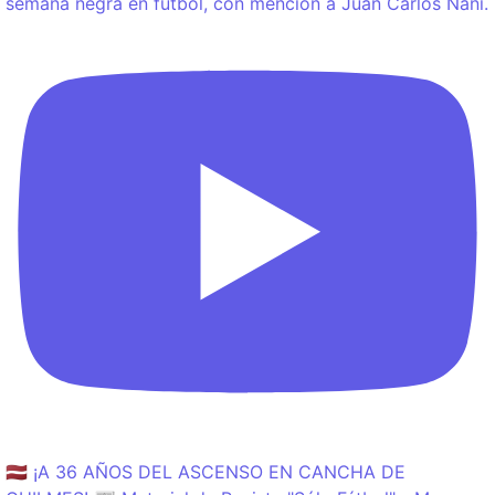
semana negra en fútbol, con mención a Juan Carlos Nani.
🇱🇻 ¡A 36 AÑOS DEL ASCENSO EN CANCHA DE