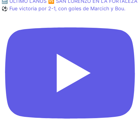
🔙 ÚLTIMO LANÚS 🆚 SAN LORENZO EN LA FORTALEZA
⚽️ Fue victoria por 2-1, con goles de Marcich y Bou.