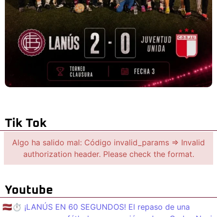
Tik Tok
Algo ha salido mal: Código invalid_params => Invalid
authorization header. Please check the format.
Youtube
🇱🇻⏱️ ¡LANÚS EN 60 SEGUNDOS! El repaso de una