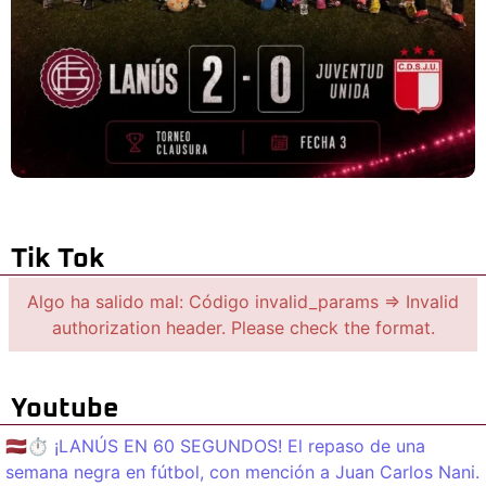
Tik Tok
Algo ha salido mal: Código invalid_params => Invalid
authorization header. Please check the format.
Youtube
🇱🇻⏱️ ¡LANÚS EN 60 SEGUNDOS! El repaso de una
semana negra en fútbol, con mención a Juan Carlos Nani.