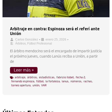
Arbitraje en contra: Espinoza será el referí ante
Unión
•
•
Carlos González
enero 25, 2026
Árbitros
,
Fútbol Profesional
El árbitro mendocino será el encargado de impartir justicia
el próximo jueves, cuando Lanús reciba a Unión, a partir
de
Leer más »
arbitraje
,
árbitros
,
estadísticas
,
fabrizio llobet
,
fecha 2
,
fernando espinoza
,
fútbol
,
la fortaleza
,
lanus
,
números
,
rachas
,
torneo apertura
,
unión
,
VAR