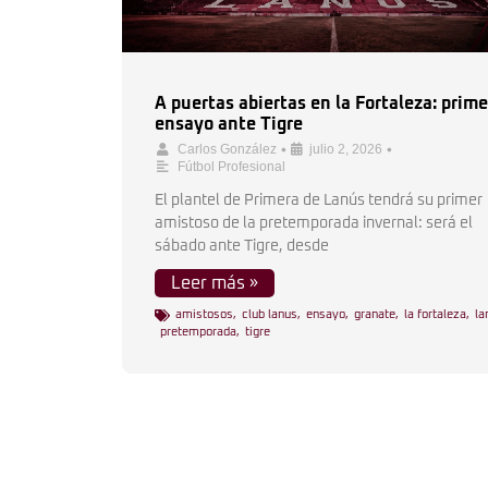
A puertas abiertas en la Fortaleza: prime
ensayo ante Tigre
•
•
Carlos González
julio 2, 2026
Fútbol Profesional
El plantel de Primera de Lanús tendrá su primer
amistoso de la pretemporada invernal: será el
sábado ante Tigre, desde
Leer más »
amistosos
,
club lanus
,
ensayo
,
granate
,
la fortaleza
,
la
pretemporada
,
tigre