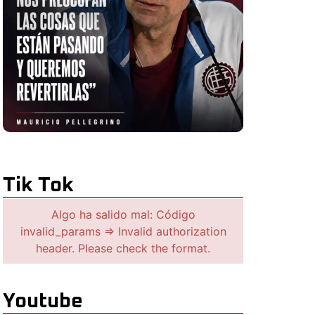
Tik Tok
Algo ha salido mal: Código
invalid_params => Invalid authorization
header. Please check the format.
Youtube