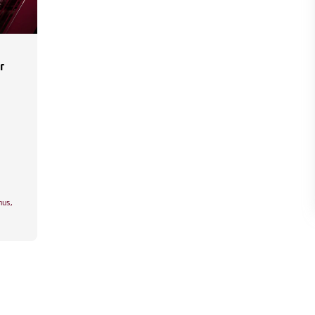
r
nus
,