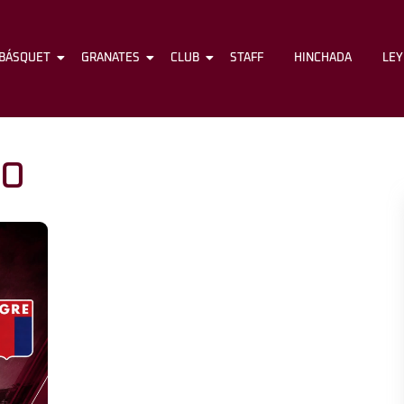
BÁSQUET
FÚTBOL
GRANATES
BÁSQUET
CLUB
GRANATES
STAFF
CLUB
HINCHADA
STAFF
LE
YO