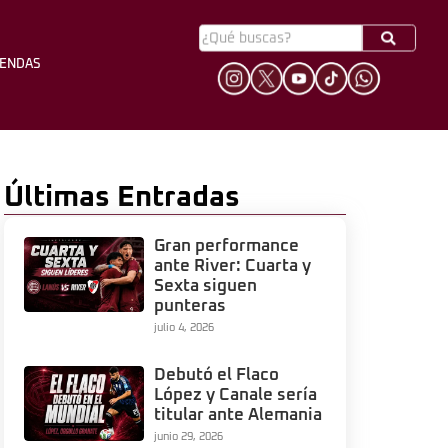
YENDAS
HINCHADA
LEYENDAS
Últimas Entradas
Gran performance
ante River: Cuarta y
Sexta siguen
punteras
julio 4, 2026
Debutó el Flaco
López y Canale sería
titular ante Alemania
junio 29, 2026