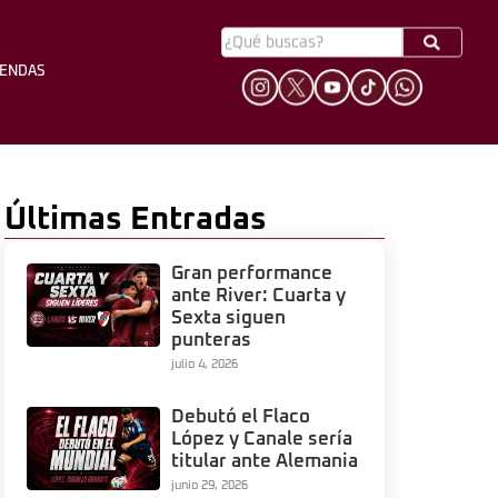
YENDAS
HINCHADA
LEYENDAS
Últimas Entradas
Gran performance
ante River: Cuarta y
Sexta siguen
punteras
julio 4, 2026
Debutó el Flaco
López y Canale sería
titular ante Alemania
junio 29, 2026