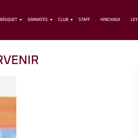
BÁSQUET
FÚTBOL
GRANATES
BÁSQUET
CLUB
GRANATES
STAFF
CLUB
HINCHADA
STAFF
LE
RVENIR