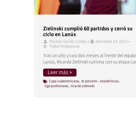
Zielinski cumplió 60 partidos y cerró su
ciclo en Lanús
•
•
Nicolas Gomez Cortes
diciembre 14, 2024
Fútbol Profesional
Tras un año y casi dos meses al frente del equip
Lanús, Ricardo Zielinski culmina con su etapa c
Leer más »
Copa sudamericana
,
el porvenir
,
estadísticas
,
liga profesional
,
ricardo zielinski