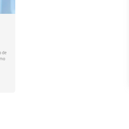
o de
omo