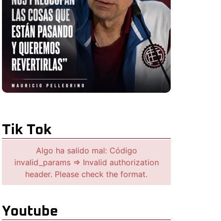
Tik Tok
Algo ha salido mal: Código
invalid_params => Invalid authorization
header. Please check the format.
Youtube