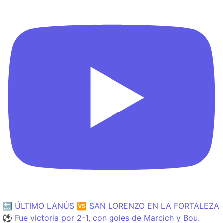
🔙 ÚLTIMO LANÚS 🆚 SAN LORENZO EN LA FORTALEZA
⚽️ Fue victoria por 2-1, con goles de Marcich y Bou.