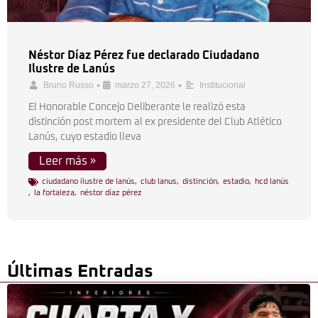
Néstor Díaz Pérez fue declarado Ciudadano
Ilustre de Lanús
•
•
Bruno Russo
marzo 27, 2026
Institucional
El Honorable Concejo Deliberante le realizó esta
distinción post mortem al ex presidente del Club Atlético
Lanús, cuyo estadio lleva
Leer más »
ciudadano ilustre de lanús
,
club lanus
,
distinción
,
estadio
,
hcd lanús
,
la fortaleza
,
néstor díaz pérez
Últimas Entradas